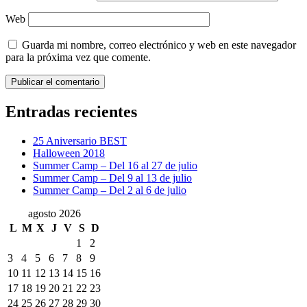
Web
Guarda mi nombre, correo electrónico y web en este navegador
para la próxima vez que comente.
Entradas recientes
25 Aniversario BEST
Halloween 2018
Summer Camp – Del 16 al 27 de julio
Summer Camp – Del 9 al 13 de julio
Summer Camp – Del 2 al 6 de julio
agosto 2026
L
M
X
J
V
S
D
1
2
3
4
5
6
7
8
9
10
11
12
13
14
15
16
17
18
19
20
21
22
23
24
25
26
27
28
29
30