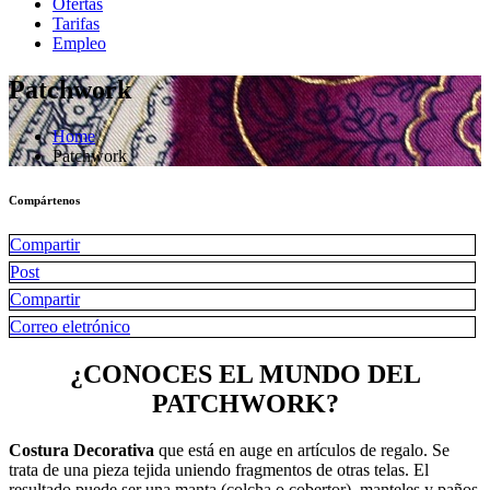
Ofertas
Tarifas
Empleo
Patchwork
Home
Patchwork
Compártenos
Compartir
Post
Compartir
Correo eletrónico
¿CONOCES EL MUNDO DEL
PATCHWORK?
Costura Decorativa
que está en auge en artículos de regalo. Se
trata de una pieza tejida uniendo fragmentos de otras telas. El
resultado puede ser una manta (colcha o cobertor), manteles y paños