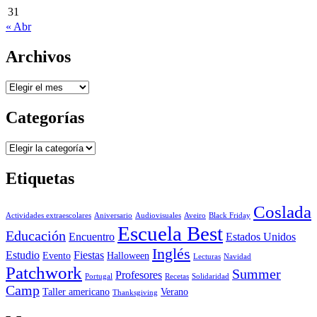
31
« Abr
Archivos
Archivos
Categorías
Categorías
Etiquetas
Coslada
Actividades extraescolares
Aniversario
Audiovisuales
Aveiro
Black Friday
Escuela Best
Educación
Encuentro
Estados Unidos
Inglés
Estudio
Fiestas
Evento
Halloween
Lecturas
Navidad
Patchwork
Summer
Profesores
Portugal
Recetas
Solidaridad
Camp
Taller americano
Verano
Thanksgiving