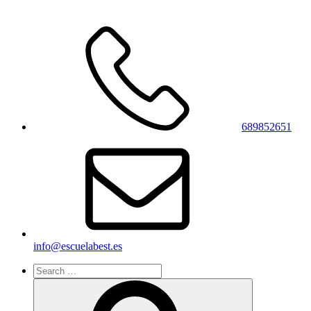
689852651
info@escuelabest.es
Search
for:
Search