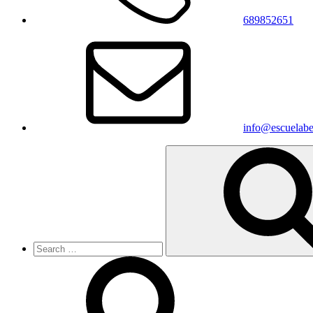
689852651
info@escuelabe
Search
for: