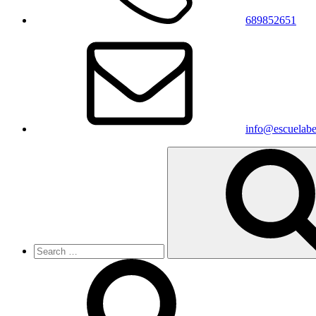
689852651
info@escuelabe
Search
for: