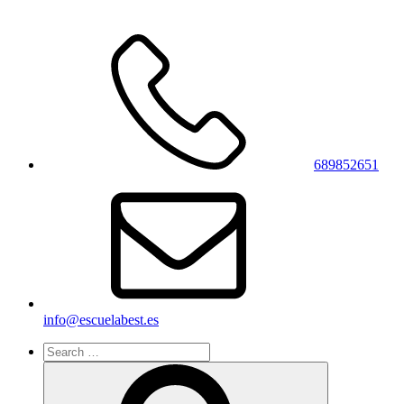
689852651
info@escuelabest.es
Search
for:
Search