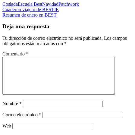
Coslada
Escuela Best
Navidad
Patchwork
Navegación
Cuaderno viajero de BESTIE
Resumen de enero en BEST
de
entradas
Deja una respuesta
Tu dirección de correo electrónico no será publicada.
Los campos
obligatorios están marcados con
*
Comentario
*
Nombre
*
Correo electrónico
*
Web