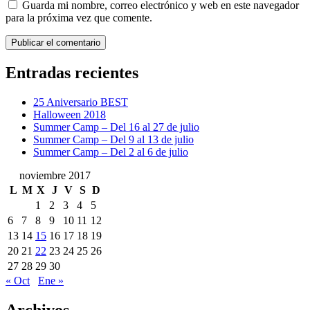
Guarda mi nombre, correo electrónico y web en este navegador
para la próxima vez que comente.
Entradas recientes
25 Aniversario BEST
Halloween 2018
Summer Camp – Del 16 al 27 de julio
Summer Camp – Del 9 al 13 de julio
Summer Camp – Del 2 al 6 de julio
noviembre 2017
L
M
X
J
V
S
D
1
2
3
4
5
6
7
8
9
10
11
12
13
14
15
16
17
18
19
20
21
22
23
24
25
26
27
28
29
30
« Oct
Ene »
Archivos