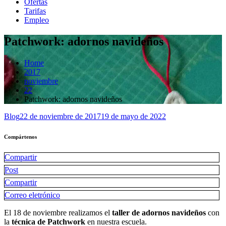
Ofertas
Tarifas
Empleo
Patchwork: adornos navideños
Home
2017
noviembre
22
Patchwork: adornos navideños
Blog
22 de noviembre de 2017
19 de mayo de 2022
Compártenos
Compartir
Post
Compartir
Correo eletrónico
El 18 de noviembre realizamos el
taller de adornos navideños
con
la
técnica de Patchwork
en nuestra escuela.