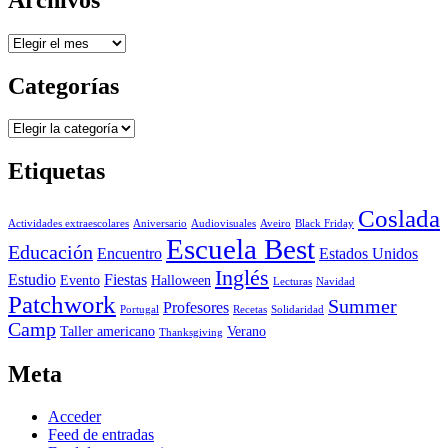
Archivos
Categorías
Categorías
Etiquetas
Coslada
Actividades extraescolares
Aniversario
Audiovisuales
Aveiro
Black Friday
Escuela Best
Educación
Encuentro
Estados Unidos
Inglés
Estudio
Fiestas
Evento
Halloween
Lecturas
Navidad
Patchwork
Summer
Profesores
Portugal
Recetas
Solidaridad
Camp
Taller americano
Verano
Thanksgiving
Meta
Acceder
Feed de entradas