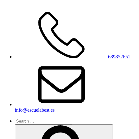
689852651
info@escuelabest.es
Search
for:
Search