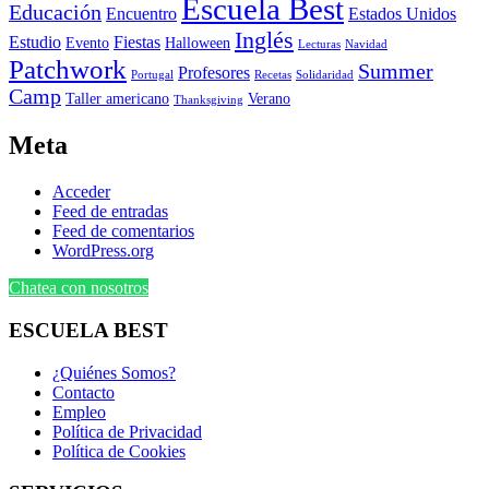
Escuela Best
Educación
Encuentro
Estados Unidos
Inglés
Estudio
Fiestas
Evento
Halloween
Lecturas
Navidad
Patchwork
Summer
Profesores
Portugal
Recetas
Solidaridad
Camp
Taller americano
Verano
Thanksgiving
Meta
Acceder
Feed de entradas
Feed de comentarios
WordPress.org
Chatea con nosotros
ESCUELA BEST
¿Quiénes Somos?
Contacto
Empleo
Política de Privacidad
Política de Cookies