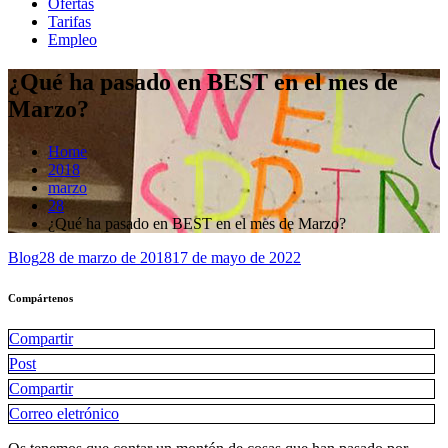
Ofertas
Tarifas
Empleo
¿Qué ha pasado en BEST en el mes de
Marzo?
Home
2018
marzo
28
¿Qué ha pasado en BEST en el mes de Marzo?
Blog
28 de marzo de 2018
17 de mayo de 2022
Compártenos
Compartir
Post
Compartir
Correo eletrónico