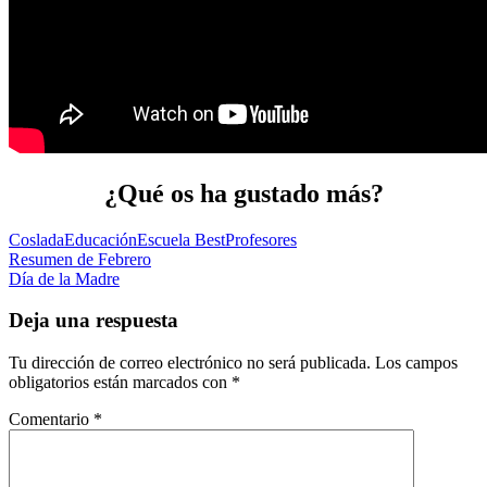
¿Qué os ha gustado más?
Coslada
Educación
Escuela Best
Profesores
Navegación
Resumen de Febrero
Día de la Madre
de
entradas
Deja una respuesta
Tu dirección de correo electrónico no será publicada.
Los campos
obligatorios están marcados con
*
Comentario
*