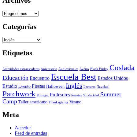
Archivos
Archivos
Categorías
Categorías
Etiquetas
Coslada
Actividades extraescolares
Aniversario
Audiovisuales
Aveiro
Black Friday
Escuela Best
Educación
Encuentro
Estados Unidos
Inglés
Estudio
Fiestas
Evento
Halloween
Lecturas
Navidad
Patchwork
Summer
Profesores
Portugal
Recetas
Solidaridad
Camp
Taller americano
Verano
Thanksgiving
Meta
Acceder
Feed de entradas