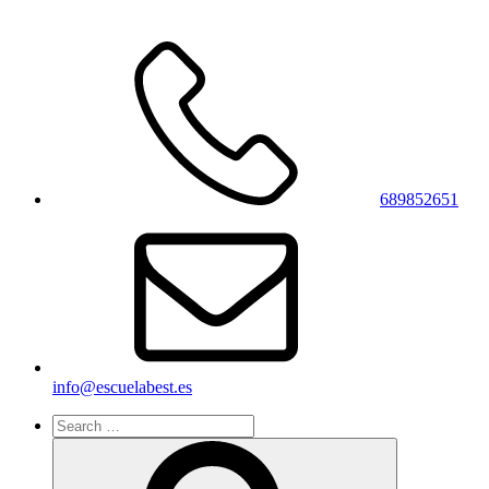
689852651
info@escuelabest.es
Search
for:
Search