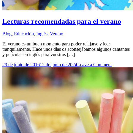
Lecturas recomendadas para el verano
Blog
,
Educación
,
Inglés
,
Verano
El verano es un buen momento para poder relajarse y leer
tranquilamente. Hace unos días os aconsejábamos algunos cantantes
y películas en inglés para vuestros […]
on
29 de junio de 2016
12 de junio de 2024
Leave a Comment
Lecturas
recomenda
para
el
verano