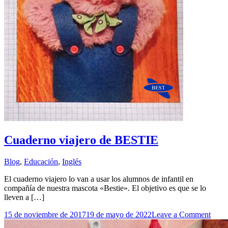
Cuaderno viajero de BESTIE
Blog
,
Educación
,
Inglés
El cuaderno viajero lo van a usar los alumnos de infantil en
compañía de nuestra mascota «Bestie». El objetivo es que se lo
lleven a […]
on
15 de noviembre de 2017
19 de mayo de 2022
Leave a Comment
Cuad