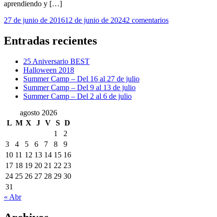
aprendiendo y […]
en
27 de junio de 2016
12 de junio de 2024
2 comentarios
Canciones
y
Entradas recientes
películas
en
25 Aniversario BEST
inglés
Halloween 2018
para
Summer Camp – Del 16 al 27 de julio
el
Summer Camp – Del 9 al 13 de julio
verano
Summer Camp – Del 2 al 6 de julio
agosto 2026
L
M
X
J
V
S
D
1
2
3
4
5
6
7
8
9
10
11
12
13
14
15
16
17
18
19
20
21
22
23
24
25
26
27
28
29
30
31
« Abr