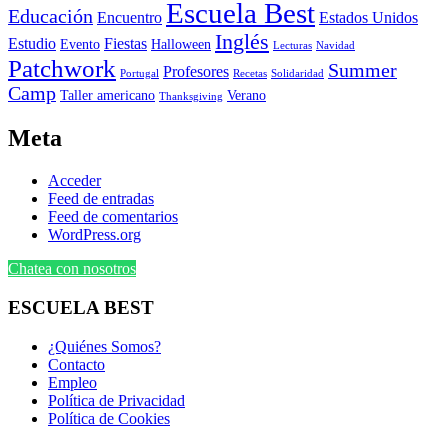
Escuela Best
Educación
Encuentro
Estados Unidos
Inglés
Estudio
Fiestas
Evento
Halloween
Lecturas
Navidad
Patchwork
Summer
Profesores
Portugal
Recetas
Solidaridad
Camp
Taller americano
Verano
Thanksgiving
Meta
Acceder
Feed de entradas
Feed de comentarios
WordPress.org
Chatea con nosotros
ESCUELA BEST
¿Quiénes Somos?
Contacto
Empleo
Política de Privacidad
Política de Cookies