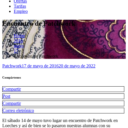
Ofertas
Tarifas
Empleo
Encuentro de Patchwork
Home
2016
mayo
17
Encuentro de Patchwork
Patchwork
17 de mayo de 2016
20 de mayo de 2022
Compártenos
Compartir
Post
Compartir
Correo eletrónico
El sábado 14 de mayo tuvo lugar un encuentro de Patchwork en
Loeches y así de bien se lo pasaron nuestras alumnas con su