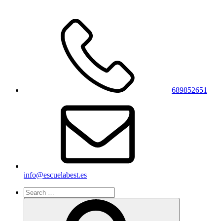
689852651
info@escuelabest.es
Search
for:
Search