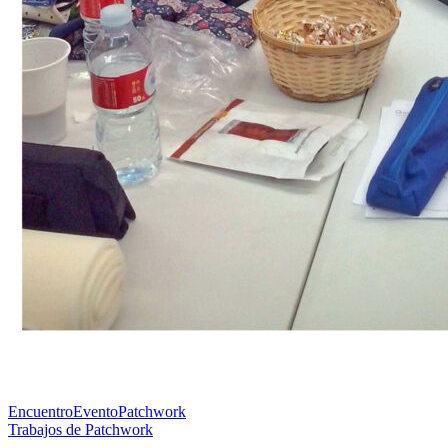
Encuentro
Evento
Patchwork
Navegación
Trabajos de Patchwork