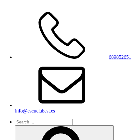
689852651
info@escuelabest.es
Search
for:
Search