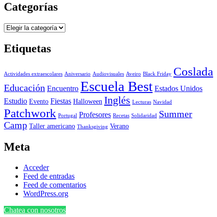
Categorías
Categorías
Etiquetas
Coslada
Actividades extraescolares
Aniversario
Audiovisuales
Aveiro
Black Friday
Escuela Best
Educación
Encuentro
Estados Unidos
Inglés
Estudio
Fiestas
Evento
Halloween
Lecturas
Navidad
Patchwork
Summer
Profesores
Portugal
Recetas
Solidaridad
Camp
Taller americano
Verano
Thanksgiving
Meta
Acceder
Feed de entradas
Feed de comentarios
WordPress.org
Chatea con nosotros