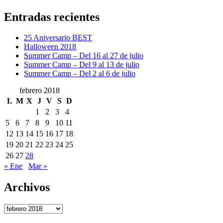
Resume
de
Entradas recientes
Febrero
25 Aniversario BEST
Halloween 2018
Summer Camp – Del 16 al 27 de julio
Summer Camp – Del 9 al 13 de julio
Summer Camp – Del 2 al 6 de julio
febrero 2018
L
M
X
J
V
S
D
1
2
3
4
5
6
7
8
9
10
11
12
13
14
15
16
17
18
19
20
21
22
23
24
25
26
27
28
« Ene
Mar »
Archivos
Archivos