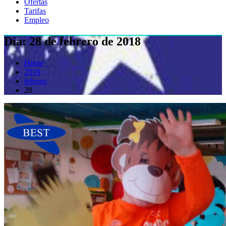
Ofertas
Tarifas
Empleo
Día:
28 de febrero de 2018
Home
2018
febrero
28