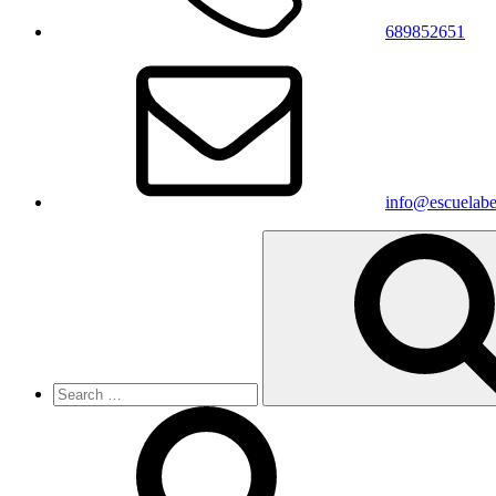
689852651
info@escuelabe
Search
for: