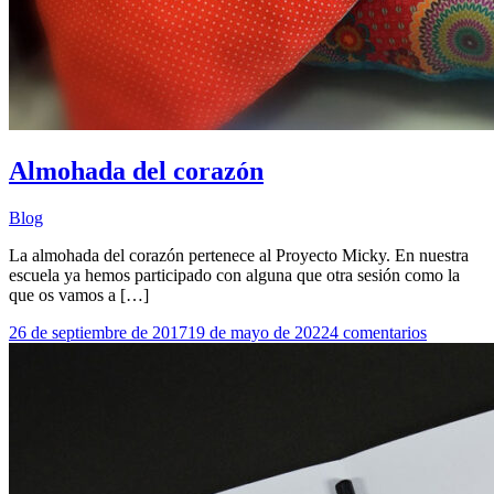
Almohada del corazón
Blog
La almohada del corazón pertenece al Proyecto Micky. En nuestra
escuela ya hemos participado con alguna que otra sesión como la
que os vamos a […]
en
26 de septiembre de 2017
19 de mayo de 2022
4 comentarios
Almohad
del
corazón