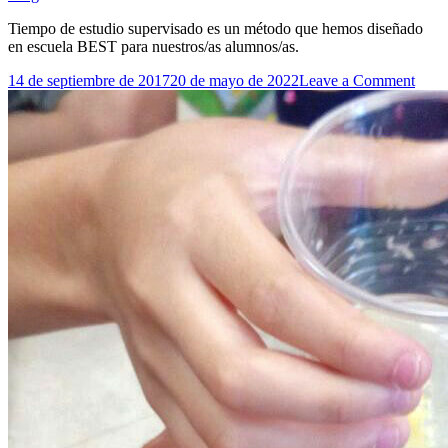
Tiempo de estudio supervisado es un método que hemos diseñado
en escuela BEST para nuestros/as alumnos/as.
on
14 de septiembre de 2017
20 de mayo de 2022
Leave a Comment
Tiem
de
estud
supe