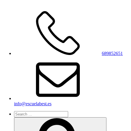
689852651
info@escuelabest.es
Search
for:
Search