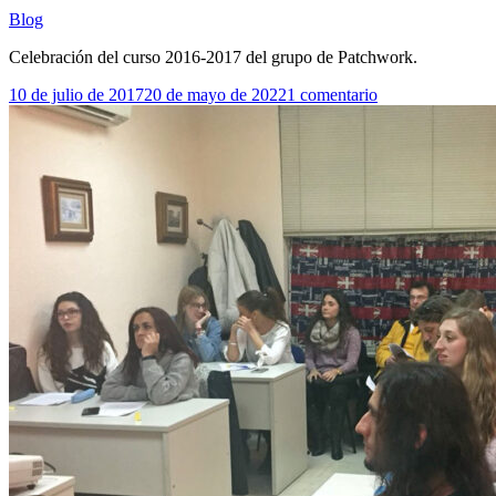
Blog
Celebración del curso 2016-2017 del grupo de Patchwork.
en
10 de julio de 2017
20 de mayo de 2022
1 comentario
Celebración
de
Patchwork