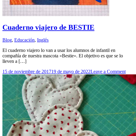
Cuaderno viajero de BESTIE
Blog
,
Educación
,
Inglés
El cuaderno viajero lo van a usar los alumnos de infantil en
compañía de nuestra mascota «Bestie». El objetivo es que se lo
lleven a […]
on
15 de noviembre de 2017
19 de mayo de 2022
Leave a Comment
Cuad
viaje
de
BES