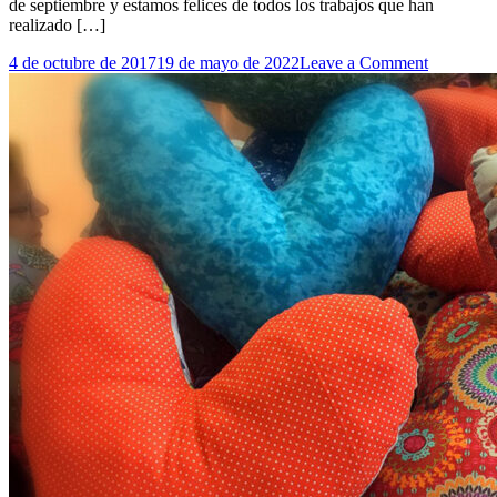
de septiembre y estamos felices de todos los trabajos que han
realizado […]
on
4 de octubre de 2017
19 de mayo de 2022
Leave a Comment
Expo
Patchwor
2017