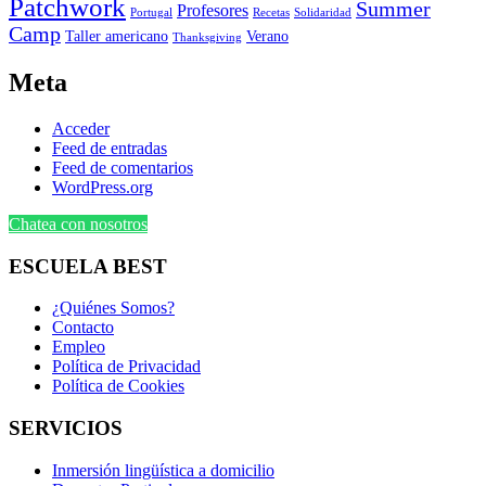
Patchwork
Summer
Profesores
Portugal
Recetas
Solidaridad
Camp
Taller americano
Verano
Thanksgiving
Meta
Acceder
Feed de entradas
Feed de comentarios
WordPress.org
Chatea con nosotros
ESCUELA BEST
¿Quiénes Somos?
Contacto
Empleo
Política de Privacidad
Política de Cookies
SERVICIOS
Inmersión lingüística a domicilio