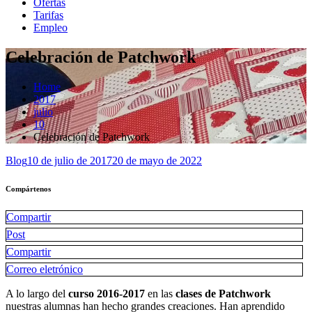
Ofertas
Tarifas
Empleo
Celebración de Patchwork
Home
2017
julio
10
Celebración de Patchwork
Blog
10 de julio de 2017
20 de mayo de 2022
Compártenos
Compartir
Post
Compartir
Correo eletrónico
A lo largo del
curso 2016-2017
en las
clases de Patchwork
nuestras alumnas han hecho grandes creaciones. Han aprendido