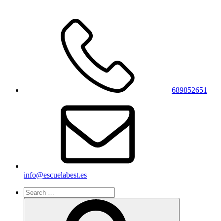
689852651
info@escuelabest.es
Search
for:
Search