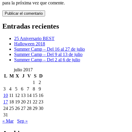
para la próxima vez que comente.
Entradas recientes
25 Aniversario BEST
Halloween 2018
Summer Camp – Del 16 al 27 de julio
Summer Camp – Del 9 al 13 de julio
Summer Camp – Del 2 al 6 de julio
julio 2017
L
M
X
J
V
S
D
1
2
3
4
5
6
7
8
9
10
11
12
13
14
15
16
17
18
19
20
21
22
23
24
25
26
27
28
29
30
31
« Mar
Sep »