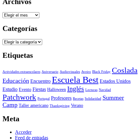
Archivos
Archivos
Categorías
Categorías
Etiquetas
Coslada
Actividades extraescolares
Aniversario
Audiovisuales
Aveiro
Black Friday
Escuela Best
Educación
Encuentro
Estados Unidos
Inglés
Estudio
Fiestas
Evento
Halloween
Lecturas
Navidad
Patchwork
Summer
Profesores
Portugal
Recetas
Solidaridad
Camp
Taller americano
Verano
Thanksgiving
Meta
Acceder
Feed de entradas