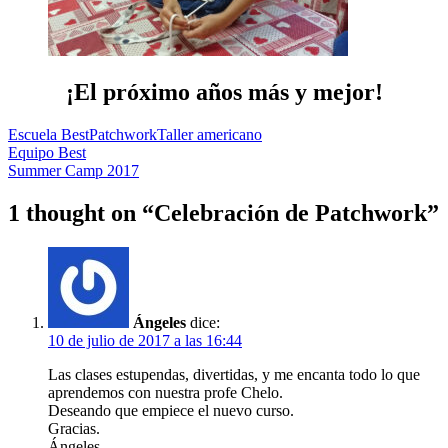
¡El próximo años más y mejor!
Escuela Best
Patchwork
Taller americano
Navegación
Equipo Best
Summer Camp 2017
de
entradas
1 thought on “
Celebración de Patchwork
”
Ángeles
dice:
10 de julio de 2017 a las 16:44
Las clases estupendas, divertidas, y me encanta todo lo que
aprendemos con nuestra profe Chelo.
Deseando que empiece el nuevo curso.
Gracias.
Ángeles.